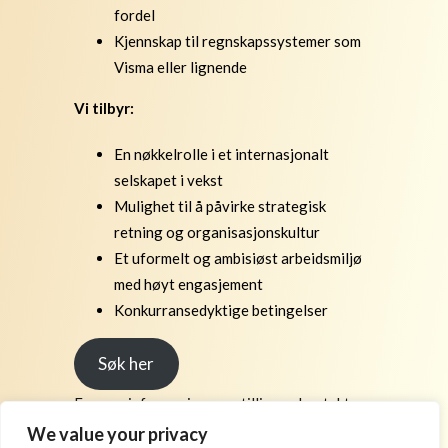
fordel
Kjennskap til regnskapssystemer som
Visma eller lignende
Vi tilbyr:
En nøkkelrolle i et internasjonalt
selskapet i vekst
Mulighet til å påvirke strategisk
retning og organisasjonskultur
Et uformelt og ambisiøst arbeidsmiljø
med høyt engasjement
Konkurransedyktige betingelser
Søk her
For mer informasjon om stillingen kontakt
Wenche Petlund, telefon 958 33 132 eller
We value your privacy