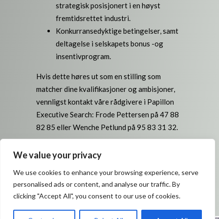
strategisk posisjonert i en høyst
fremtidsrettet industri.
Konkurransedyktige betingelser, samt
deltagelse i selskapets bonus -og
insentivprogram.
Hvis dette høres ut som en stilling som
matcher dine kvalifikasjoner og ambisjoner,
vennligst kontakt våre rådgivere i Papillon
Executive Search: Frode Pettersen på 47 88
82 85 eller Wenche Petlund på 95 83 31 32.
Alle henvendelser til Papillon Executive
We value your privacy
Search behandles konfidensielt, om ønskelig
We use cookies to enhance your browsing experience, serve
også overfor vår klient.
personalised ads or content, and analyse our traffic. By
clicking "Accept All", you consent to our use of cookies.
SØK HER