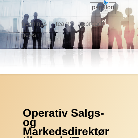
openings
team
approach
news
Operativ Salgs-
og
Markedsdirektør