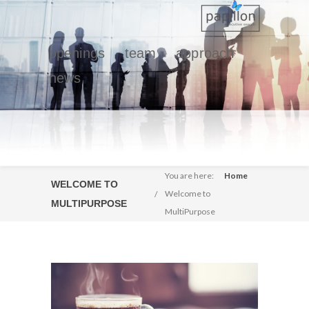
openings
team
approach
news
You are here:
Home
WELCOME TO
Welcome to
MULTIPURPOSE
MultiPurpose